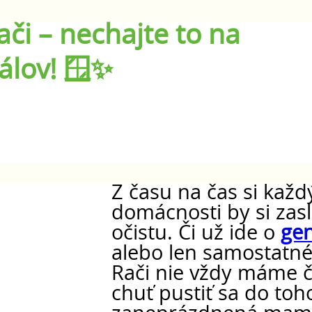
či – nechajte to na
álov! 🪟✨
Z času na čas si každ
domácnosti by si zasl
očistu. Či už ide o
gen
alebo len samostatné
Rači nie vždy máme č
chuť pustiť sa do to