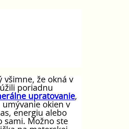
ý všimne, že okná v
úžili poriadnu
erálne upratovanie
,
 umývanie okien v
as, energiu alebo
ho sami. Možno ste