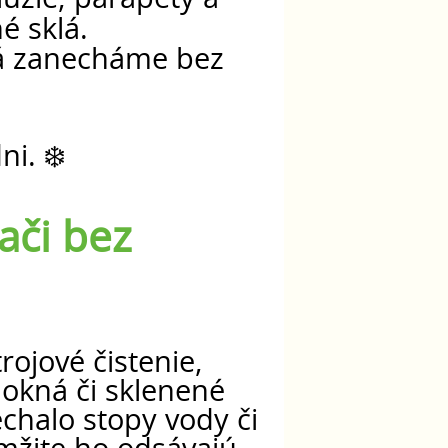
é sklá.
ná zanecháme bez
i. ❄️
ači bez
jové čistenie,
 okná či sklenené
chalo stopy vody či