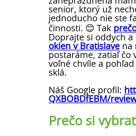
zaneprázdnená mami
senior, ktorý už nech
jednoducho nie ste f
činnosti. 😊 Tak
prečo
Doprajte si oddych a
okien v Bratislave
na 
postaráme, zatiaľ čo 
voľné chvíle a pohľad
sklá.
Náš Google profil:
ht
QXBOBDfEBM/revie
Prečo si vybrať