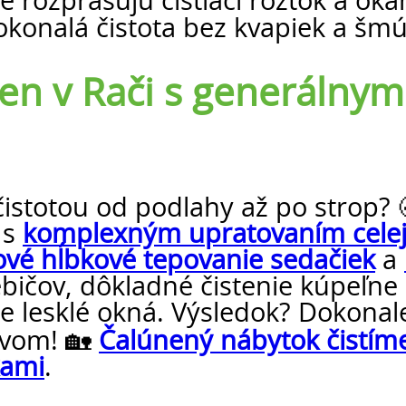
 rozprašujú čistiaci roztok a ok
okonalá čistota bez kvapiek a šm
en v Rači s generálny
 čistotou od podlahy až po strop
 s
komplexným upratovaním cele
ové hĺbkové tepovanie sedačiek
a
ičov, dôkladné čistenie kúpeľne
lesklé okná. Výsledok? Dokonale
novom! 🏡
Čalúnený nábytok čistíme
kami
.