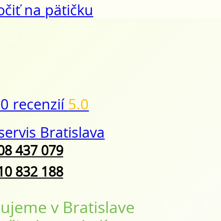
čiť na pätičku
0 recenzií
5.0
08 437 079
10 832 188
ujeme v Bratislave