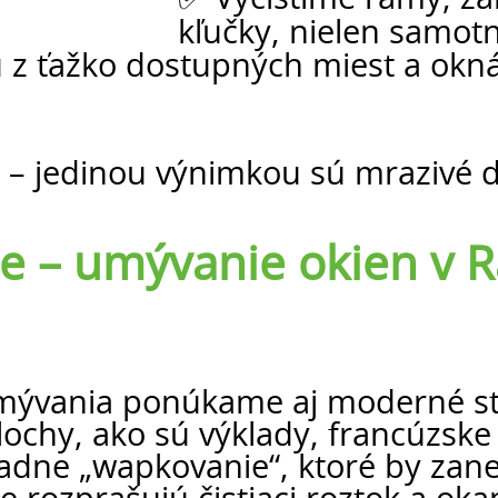
kľučky, nielen samotn
 z ťažko dostupných miest a ok
 – jedinou výnimkou sú mrazivé dn
 – umývanie okien v R
ývania ponúkame aj moderné stro
lochy, ako sú výklady, francúzske
iadne „wapkovanie“, ktoré by zane