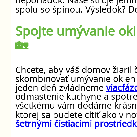
neporiadok. Naše stroje jemne
spolu so špinou. Výsledok? D
Spojte umývanie oki
🏡
Chcete, aby váš domov žiaril
skombinovať umývanie okien
jeden deň zvládneme
viacfáz
odmastenie kuchyne a spotreb
všetkému vám dodáme krásne 
ktorej sa budete cítiť ako v 
šetrnými čistiacimi prostried