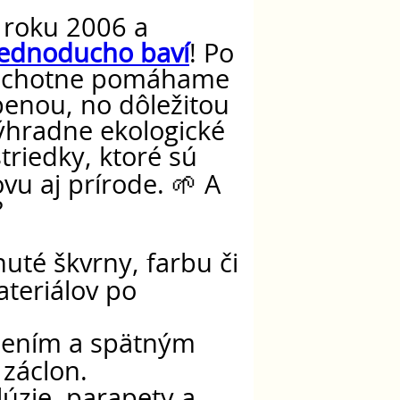
 roku 2006 a
jednoducho baví
! Po
m ochotne pomáhame
benou, no dôležitou
ýhradne ekologické
triedky, ktoré sú
u aj prírode. 🌱 A
?
té škvrny, farbu či
teriálov po
ením a spätným
 záclon.
úzie, parapety a