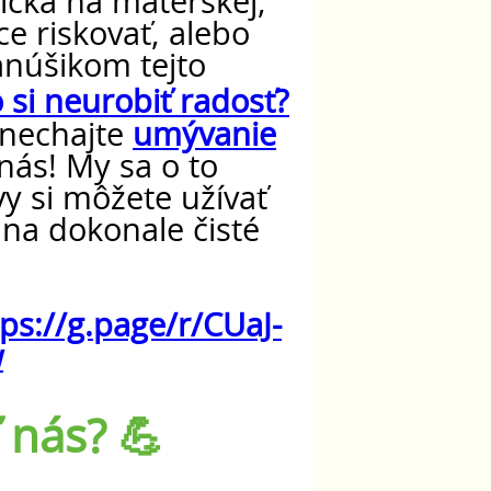
čka na materskej,
ce riskovať, alebo
anúšikom tejto
 si neurobiť radosť?
 nechajte
umývanie
nás! My sa o to
vy si môžete užívať
 na dokonale čisté
tps://g.page/r/CUaJ-
w
 nás? 💪