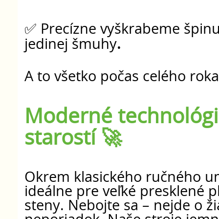
✅ Precízne vyškrabeme špinu
jedinej šmuhy
.
A to všetko počas celého roka
Moderné technológie
starostí 🚀
Okrem klasického ručného um
ideálne pre veľké presklené p
steny. Nebojte sa – nejde o ž