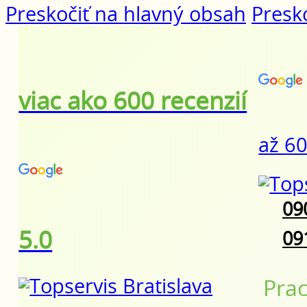
Preskočiť na hlavný obsah
Presko
viac ako 600 recenzií
až 60
09
5.0
09
Prac