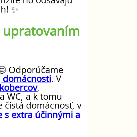
amžite ho odsávajú
úh! ✨
m upratovaním
? 🤩 Odporúčame
j domácnosti
. V
kobercov
,
 a WC, a k tomu
 čistá domácnosť, v
 s extra účinnými a