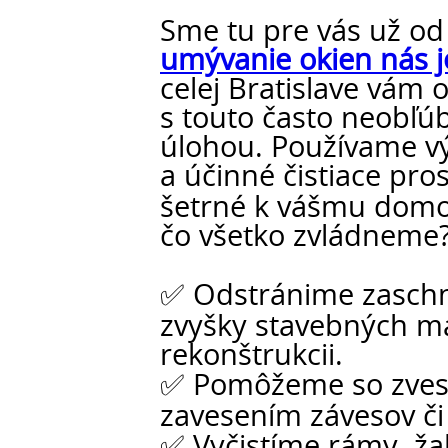
Sme tu pre vás už od
umývanie okien nás 
celej Bratislave vá
s touto často neobľú
úlohou. Používame v
a účinné čistiace pros
šetrné k vášmu domov
čo všetko zvládneme
✅ Odstránime zaschnu
zvyšky stavebných ma
rekonštrukcii.
✅ Pomôžeme so zves
zavesením závesov či
✅ Vyčistíme rámy, žal