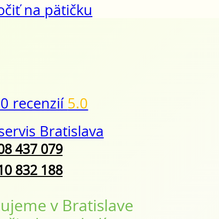
čiť na pätičku
0 recenzií
5.0
08 437 079
10 832 188
ujeme v Bratislave