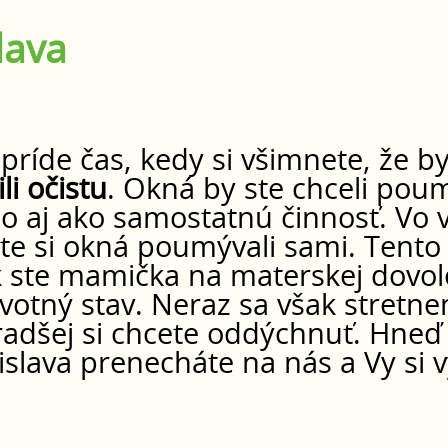
lava
príde čas, kedy si všimnete, že by
li očistu
. Okná by ste chceli pou
bo aj ako samostatnú činnosť. Vo
 ste si okná poumývali sami. Ten
 ste mamička na materskej dovole
votný stav. Neraz sa však stretn
dšej si chcete oddýchnuť. Hneď s
islava prenecháte na nás a Vy si 