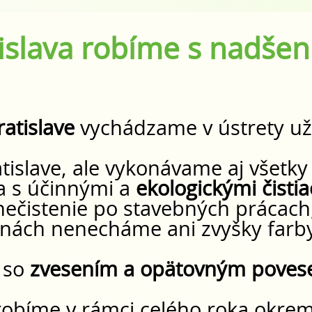
islava robíme s nadše
ratislave
vychádzame v ústrety už
islave, ale vykonávame aj všetky 
a s účinnými a
ekologickými čisti
ečistenie po stavebných prácach,
knách nenecháme ani zvyšky farb
 so
zvesením a opätovným poves
robíme v rámci celého roka okre