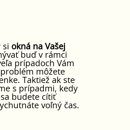
 si
okná na Vašej
mývať buď v rámci
 veľa prípadoch Vám
to problém môžete
nke. Taktiež ak ste
eme s prípadmi, kedy
a budete cítiť
vychutnáte voľný čas.