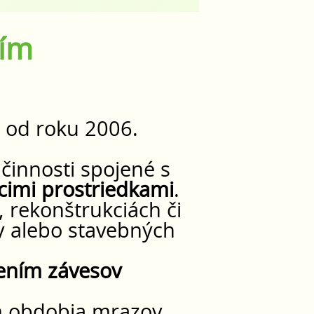
ním
 od roku 2006.
činnosti spojené s
acimi prostriedkami
.
 rekonštrukciách či
y alebo stavebných
ením závesov
m obdobia mrazov.