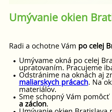
Umývanie okien Brat
Radi a ochotne Vám
po celej B
Umývame okná po celej Brat
upratovaním. Pracujeme ib
Odstránime na oknách aj zn
maliarskych prácach
. Na o
materiálov.
Sme schopný Vám pomôcť
a záclon
.
Umývanie okien Bratislava 