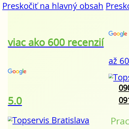
Preskočiť na hlavný obsah
Presko
viac ako 600 recenzií
až 60
09
5.0
09
Prac