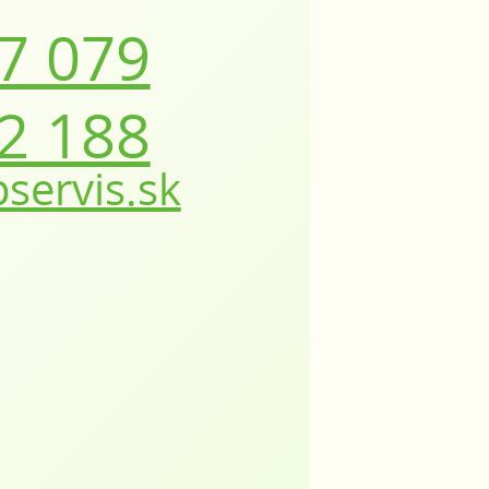
7 079
2 188
servis.sk