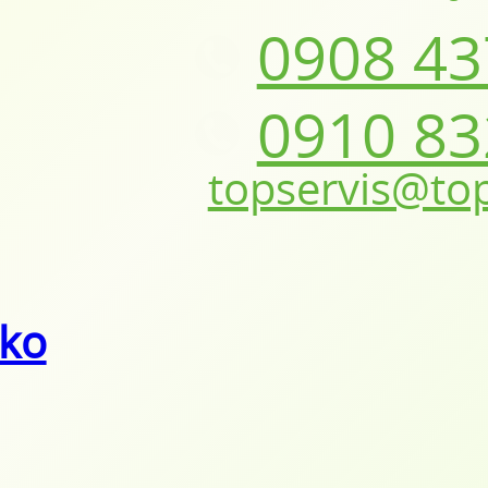
0908 43
0910 83
topservis@top
ako