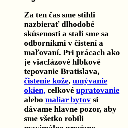
Za ten čas sme stihli
nazbierať dlhodobé
skúsenosti a stali sme sa
odborníkmi v čistení a
maľovaní. Pri prácach ako
je viacfázové hĺbkové
tepovanie Bratislava,
čistenie kože
,
umývanie
okien
,
celkové
upratovanie
alebo
maliar bytov
si
dávame hlavne pozor, aby
sme všetko robili
maximálne precízne.