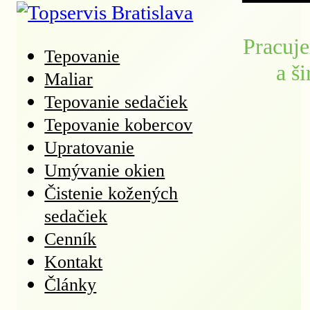
Pracuje
Tepovanie
a š
Maliar
Tepovanie sedačiek
Tepovanie kobercov
Upratovanie
Umývanie okien
Čistenie kožených
sedačiek
Cenník
Kontakt
Články