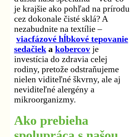
je krajšie ako pohľad na prírodu
cez dokonale čisté sklá? A
nezabudnite na textílie –
viacfázové hĺbkové tepovanie
sedačiek
a
kobercov
je
investícia do zdravia celej
rodiny, pretože odstraňujeme
nielen viditeľné škvrny, ale aj
neviditeľné alergény a
mikroorganizmy.
Ako prebieha
spolupráca s našou