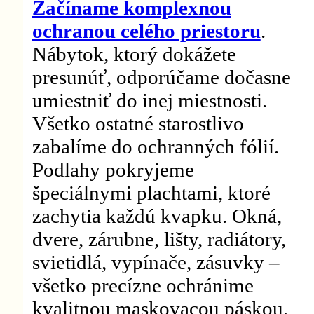
Začíname komplexnou
ochranou celého priestoru
.
Nábytok, ktorý dokážete
presunúť, odporúčame dočasne
umiestniť do inej miestnosti.
Všetko ostatné starostlivo
zabalíme do ochranných fólií.
Podlahy pokryjeme
špeciálnymi plachtami, ktoré
zachytia každú kvapku. Okná,
dvere, zárubne, lišty, radiátory,
svietidlá, vypínače, zásuvky –
všetko precízne ochránime
kvalitnou maskovacou páskou.