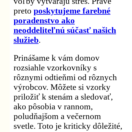
voľby vytvárajú stres. Práve
preto
poskytujeme farebné
poradenstvo ako
neoddeliteľnú súčasť našich
služieb
.
Prinášame k vám domov
rozsiahle vzorkovníky s
rôznymi odtieňmi od rôznych
výrobcov. Môžete si vzorky
priložiť k stenám a sledovať,
ako pôsobia v rannom,
poludňajšom a večernom
svetle. Toto je kriticky dôležité,