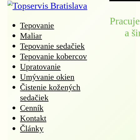
Pracuje
Tepovanie
a š
Maliar
Tepovanie sedačiek
Tepovanie kobercov
Upratovanie
Umývanie okien
Čistenie kožených
sedačiek
Cenník
Kontakt
Články