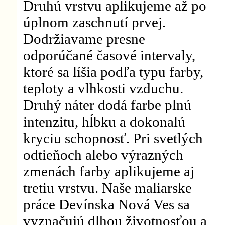
Druhú vrstvu aplikujeme až po
úplnom zaschnutí prvej.
Dodržiavame presne
odporúčané časové intervaly,
ktoré sa líšia podľa typu farby,
teploty a vlhkosti vzduchu.
Druhý náter dodá farbe plnú
intenzitu, hĺbku a dokonalú
kryciu schopnosť. Pri svetlých
odtieňoch alebo výrazných
zmenách farby aplikujeme aj
tretiu vrstvu. Naše maliarske
práce Devínska Nová Ves sa
vyznačujú dlhou životnosťou a