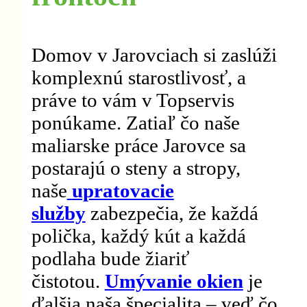
Domov v Jarovciach si zaslúži
komplexnú starostlivosť, a
práve to vám v Topservis
ponúkame. Zatiaľ čo naše
maliarske práce Jarovce sa
postarajú o steny a stropy,
naše
upratovacie
služby
zabezpečia, že každá
polička, každý kút a každá
podlaha bude žiariť
čistotou.
Umývanie okien
je
ďalšia naša špecialita – veď čo