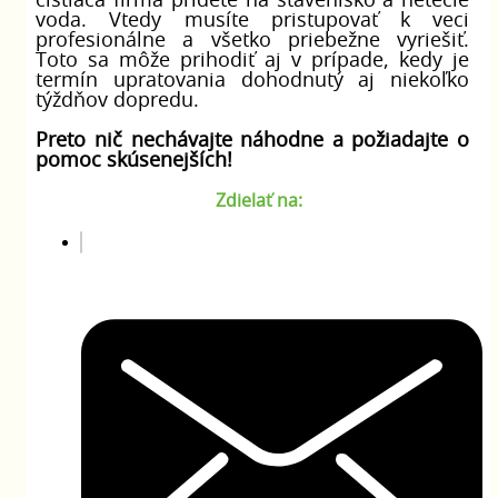
čistiaca firma prídete na stavenisko a netečie
voda. Vtedy musíte pristupovať k veci
profesionálne a všetko priebežne vyriešiť.
Toto sa môže prihodiť aj v prípade, kedy je
termín upratovania dohodnutý aj niekoľko
týždňov dopredu.
Preto nič nechávajte náhodne a požiadajte o
pomoc skúsenejších!
Zdielať na: