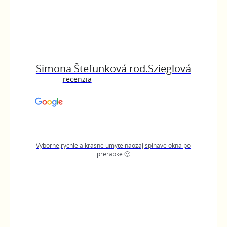
Simona Štefunková rod.Szieglová
recenzia
Vyborne,rychle a krasne umyte naozaj spinave okna po
prerabke 🙂