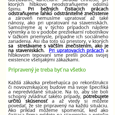
udržiavanie kancelárií. Skrátka činnosti, pri
ktorých hĺbkovo neodstraňujeme odolnú
špinu.
Pri bežných čistiacich prácach
odstraňujeme ľahko odstrániteľné znečistenie
a zároveň nemusíme upratovať až také
nánosy, ako pri upratovaní na staveniskách.
Samozrejme aj v týchto prípadoch nájdete
výnimky a to v podobe prezliekarní robotníkov
v ťažkom priemysle, prípadne ich sociálneho
zariadenia. Asi iba toto sú priestory, v ktorých
sa stretávame s väčším znečistením, ako je
na staveniskách.
Pri upratovacích prácach
a
hĺbkovom tepovaní sme prešli počas svojej
existencie všelijakými zákazkami.
Pripravený je treba byť na všetko
Každá zákazka prebiehajúca po rekonštrukcii
či novovznikajúcej budove má svoje špecifiká
a nepredvídané situácie. Na to, aby ste boli
schopný zvládnuť takéto prípady,
potrebujete
určitú skúsenosť
a až vtedy si môžete
povedať, že ste pripravený na každú situáciu.
Ako príklad môžeme spomenúť, keď ako