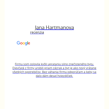
Jana Hartmanova
recenzia
Firmu som oslovila kvôli uprataniu silno znečisteného bytu.
Dievčatá z firmy urobili priam zázrak a byt je ako nový vrátane
všetkých spotrebičov. Bez váhania firmu odporúčam a keby sa
dalo dám desať hviezdičiek.