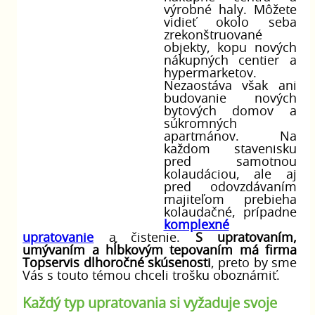
výrobné haly. Môžete
vidieť okolo seba
zrekonštruované
objekty, kopu nových
nákupných centier a
hypermarketov.
Nezaostáva však ani
budovanie nových
bytových domov a
súkromných
apartmánov. Na
každom stavenisku
pred samotnou
kolaudáciou, ale aj
pred odovzdávaním
majiteľom prebieha
kolaudačné, prípadne
komplexné
upratovanie
a čistenie.
S upratovaním,
umývaním a hĺbkovým tepovaním má firma
Topservis dlhoročné skúsenosti
, preto by sme
Vás s touto témou chceli trošku oboznámiť.
Každý typ upratovania si vyžaduje svoje