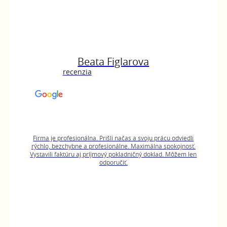
Beata Figlarova
recenzia
Firma je profesionálna. Prišli načas a svoju prácu odviedli
rýchlo, bezchybne a profesionálne. Maximálna spokojnosť.
Vystavili faktúru aj príjmový pokladničný doklad. Môžem len
odporučiť.