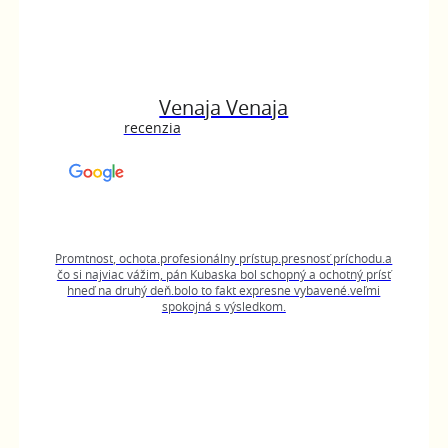
Venaja Venaja
recenzia
Promtnost, ochota.profesionálny prístup.presnosť príchodu.a
čo si najviac vážim, pán Kubaska bol schopný a ochotný prísť
hneď na druhý deň.bolo to fakt expresne vybavené.veľmi
spokojná s výsledkom.