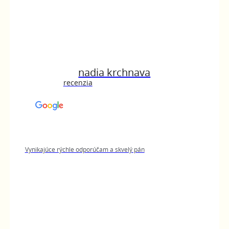
nadia krchnava
recenzia
Vynikajúce rýchle odporúčam a skvelý pán