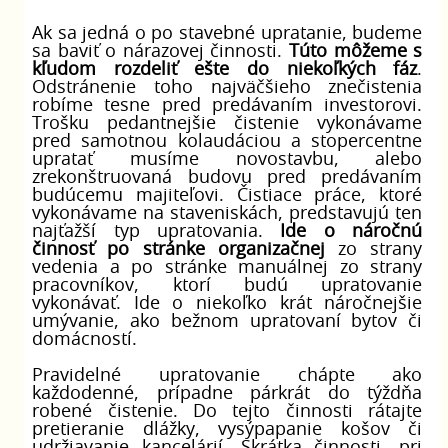
Ak sa jedná o po stavebné upratanie, budeme
sa baviť o nárazovej činnosti.
Túto môžeme s
kľudom rozdeliť ešte do niekoľkých fáz
.
Odstránenie toho najväčšieho znečistenia
robíme tesne pred predávaním investorovi.
Trošku pedantnejšie čistenie vykonávame
pred samotnou kolaudáciou a stopercentne
upratať musíme novostavbu, alebo
zrekonštruovaná budovu pred predávaním
budúcemu majiteľovi. Čistiace práce, ktoré
vykonávame na staveniskách, predstavujú ten
najťažší typ upratovania.
Ide o náročnú
činnosť po stránke organizačnej
zo strany
vedenia a po stránke manuálnej zo strany
pracovníkov, ktorí budú upratovanie
vykonávať. Ide o niekoľko krát náročnejšie
umývanie, ako bežnom upratovaní bytov či
domácností.
Pravidelné upratovanie chápte ako
každodenné, prípadne párkrát do týždňa
robené čistenie. Do tejto činnosti rátajte
pretieranie dlážky, vysýpapanie košov či