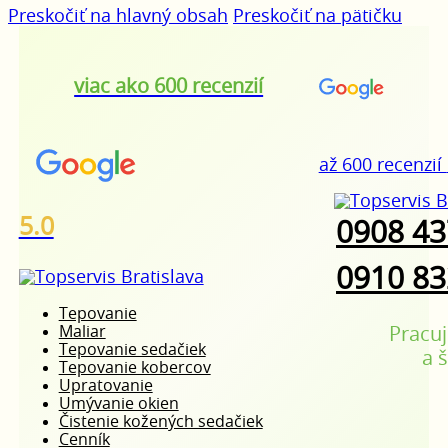
Preskočiť na hlavný obsah
Preskočiť na pätičku
viac ako 600 recenzií
až 600 recenzií
5.0
0908 43
0910 83
Tepovanie
Maliar
Pracuj
Tepovanie sedačiek
a 
Tepovanie kobercov
Upratovanie
Umývanie okien
Čistenie kožených sedačiek
Cenník