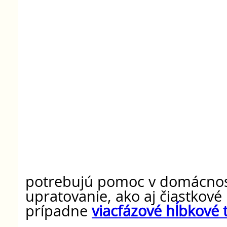
potrebujú pomoc v domácnost
upratovanie, ako aj čiastkov
prípadne
viacfázové hĺbkové 