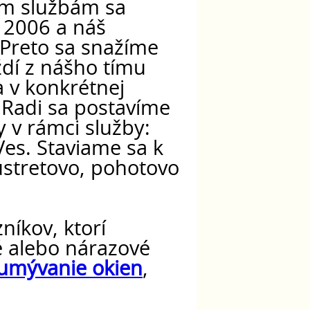
ím službám sa
 2006 a náš
Preto sa snažíme
aždí z nášho tímu
 v konkrétnej
. Radi sa postavíme
 v rámci služby:
Ves. Staviame sa k
stretovo, pohotovo
níkov, ktorí
 alebo nárazové
umývanie okien
,