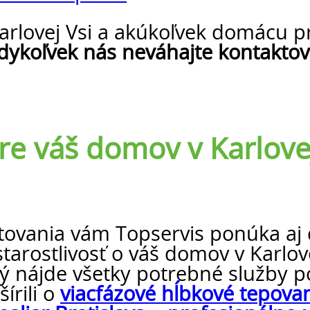
Karlovej Vsi a akúkoľvek domácu 
ykoľvek nás neváhajte kontaktov
e váš domov v Karlovej
vania vám Topservis ponúka aj ď
arostlivosť o váš domov v Karlove
orý nájde všetky potrebné služby 
írili o
viacfázové hĺbkové tepova