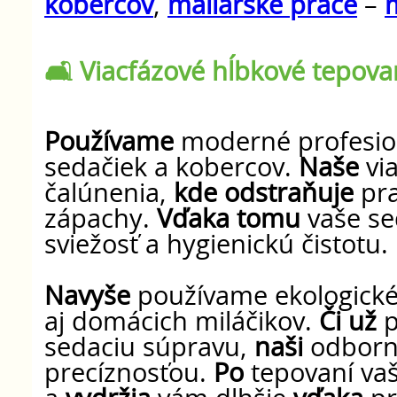
kobercov
,
maliarske práce
–
m
🛋️ Viacfázové hĺbkové tepova
Používame
moderné profesion
sedačiek a kobercov.
Naše
vi
čalúnenia,
kde odstraňuje
pra
zápachy.
Vďaka tomu
vaše se
sviežosť a hygienickú čistotu.
Navyše
používame ekologické 
aj domácich miláčikov.
Či už
p
sedaciu súpravu,
naši
odborn
precíznosťou.
Po
tepovaní va