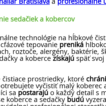
aliar Bratislava
a
profesionálne 
nie sedačiek a kobercov
álne technológie na hĺbkové čist
acfázové tepovanie
preniká
hlboko
ch, roztoče, alergény, baktérie, 
dačky a koberce
získajú
späť svoj
čistiace prostriedky, ktoré
chrán
otrebujete vyčistiť malý koberec
íci sa
postarajú
o každý detail s
še koberce a sedačky
budú
vyzera