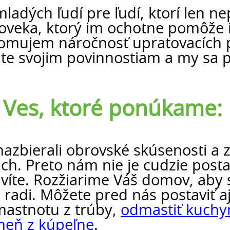
ladých ľudí pre ľudí, ktorí len n
loveka, ktorý im ochotne pomôže 
domujem náročnosť upratovacích p
jte svojim povinnostiam a my sa
 Ves, ktoré ponúkame:
azbierali obrovské skúsenosti a z
ch. Preto nám nie je cudzie posta
víte. Rozžiarime Váš domov, aby s
 radi. Môžete pred nás postaviť aj
 mastnotu z trúby,
odmastiť kuchyn
meň z kúpeľne
.