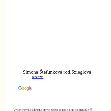
vá
e 🙂