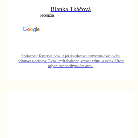
en velmi
tok. Urcite