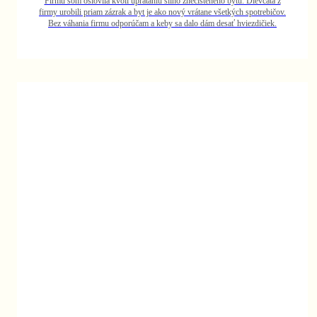
ievčatá z
potrebičov.
zdičiek.