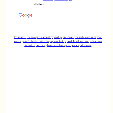
 si najviac
ý deň.bolo
m.