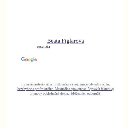
rýchlo,
aktúru aj
.