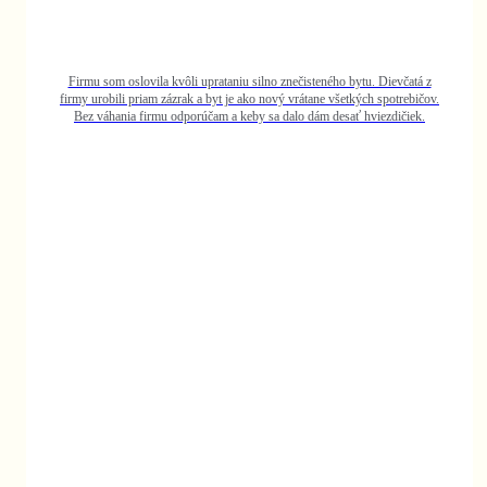
ievčatá z
potrebičov.
zdičiek.