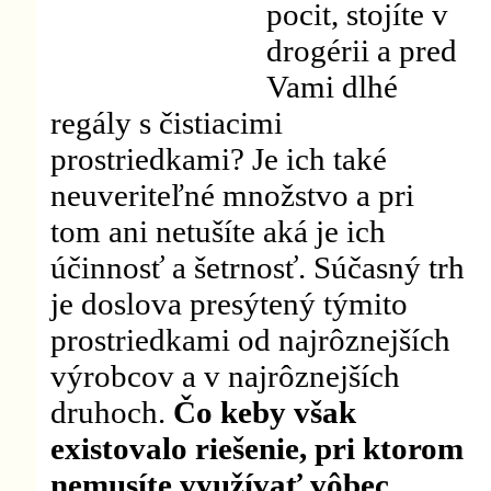
pocit, stojíte v
drogérii a pred
Vami dlhé
regály s čistiacimi
prostriedkami? Je ich také
neuveriteľné množstvo a pri
tom ani netušíte aká je ich
účinnosť a šetrnosť. Súčasný trh
je doslova presýtený týmito
prostriedkami od najrôznejších
výrobcov a v najrôznejších
druhoch.
Čo keby však
existovalo riešenie, pri ktorom
nemusíte využívať vôbec