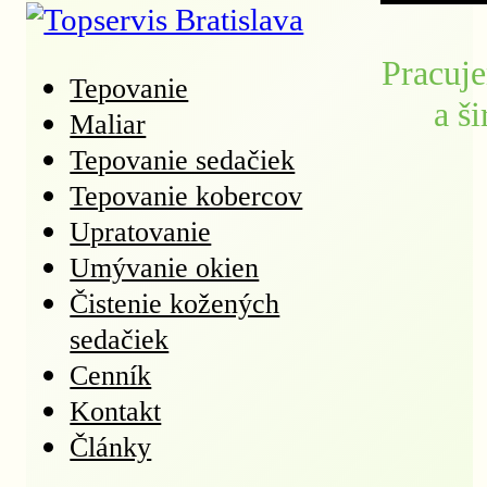
Pracuje
Tepovanie
a š
Maliar
Tepovanie sedačiek
Tepovanie kobercov
Upratovanie
Umývanie okien
Čistenie kožených
sedačiek
Cenník
Kontakt
Články