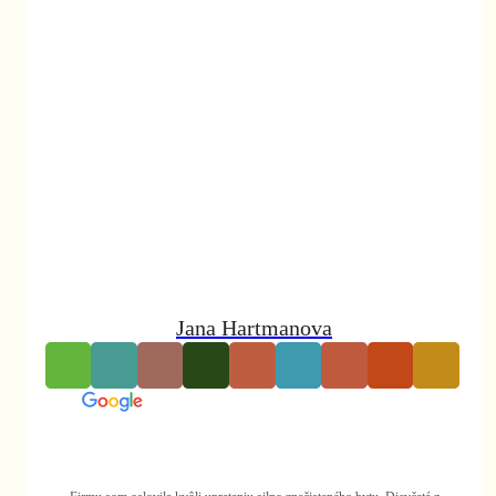
Google
Facebook
recenzie
recenzie
V Bratislave
umývame okná
|
precízne a rýchlo